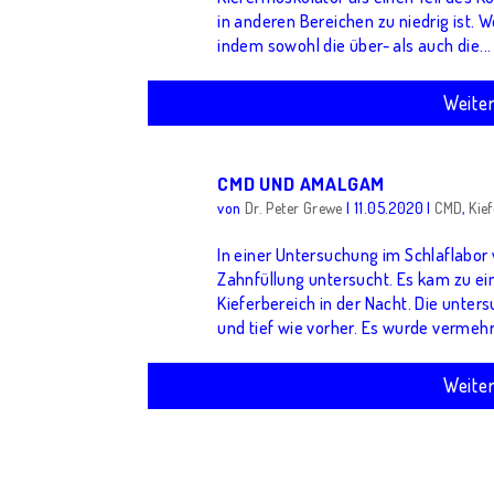
in anderen Bereichen zu niedrig ist. 
indem sowohl die über- als auch die...
Weite
CMD UND AMALGAM
von
Dr. Peter Grewe
|
11.05.2020
|
CMD
,
Kie
In einer Untersuchung im Schlaflabo
Zahnfüllung untersucht. Es kam zu e
Kieferbereich in der Nacht. Die unter
und tief wie vorher. Es wurde vermehrt
Weite