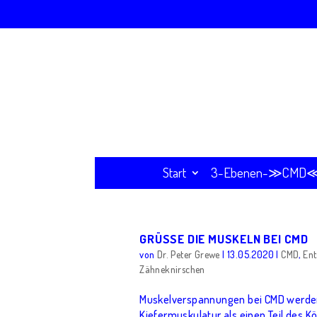
Start
3-Ebenen-≫CMD≪-
GRÜSSE DIE MUSKELN BEI CMD
von
Dr. Peter Grewe
|
13.05.2020
|
CMD
,
En
Zähneknirschen
Muskelverspannungen bei CMD werden
Kiefermuskulatur als einen Teil des K