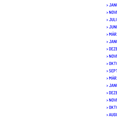
JAN
NOV
JULI
JUN
MÄR
JAN
DEZ
NOV
OKT
SEP
MÄR
JAN
DEZ
NOV
OKT
AUG