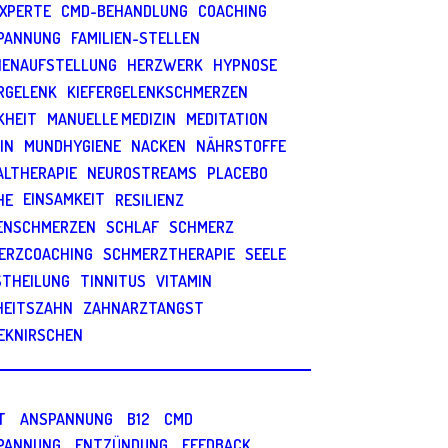
EXPERTE
CMD-BEHANDLUNG
COACHING
PANNUNG
FAMILIEN-STELLEN
LIENAUFSTELLUNG
HERZWERK
HYPNOSE
RGELENK
KIEFERGELENKSCHMERZEN
KHEIT
MANUELLE MEDIZIN
MEDITATION
IN
MUNDHYGIENE
NACKEN
NÄHRSTOFFE
ALTHERAPIE
NEUROSTREAMS
PLACEBO
EINSAMKEIT
HE
RESILIENZ
ENSCHMERZEN
SCHLAF
SCHMERZ
ERZCOACHING
SCHMERZTHERAPIE
SEELE
STHEILUNG
TINNITUS
VITAMIN
HEITSZAHN
ZAHNARZTANGST
EKNIRSCHEN
S
T
ANSPANNUNG
B12
CMD
PANNUNG
ENTZÜNDUNG
FEEDBACK