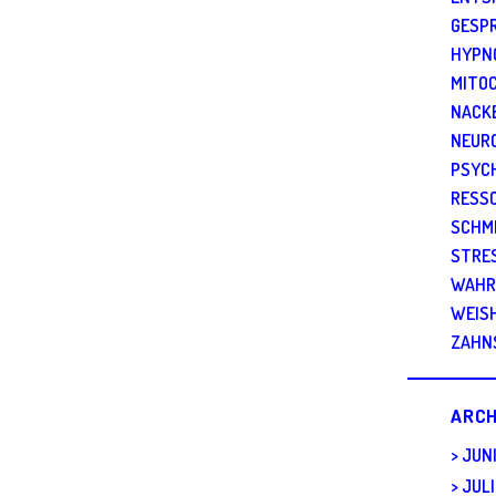
GESP
HYPN
MITO
NACK
NEUR
PSYC
RESS
SCHM
STRE
WAHR
WEIS
ZAHN
ARCH
JUN
JULI