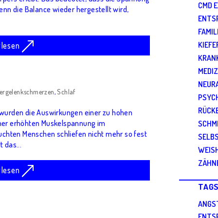
CMD 
Wenn die Balance wieder hergestellt wird,
ENTS
FAMI
rlesen
KIEFE
KRAN
MEDIZ
NEUR
fergelenkschmerzen
,
Schlaf
PSYC
RÜCK
r wurden die Auswirkungen einer zu hohen
iner erhöhten Muskelspannung im
SCHM
suchten Menschen schliefen nicht mehr so fest
SELB
 das...
WEIS
ZÄHN
rlesen
TAG
ANGS
ENTS