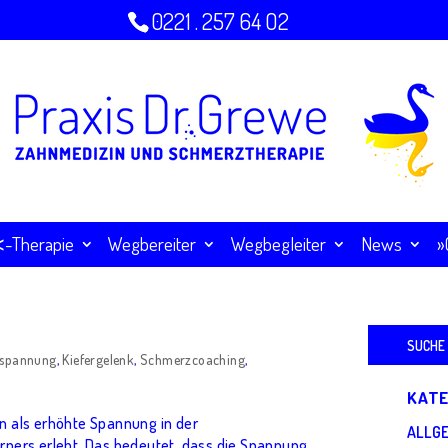
0221 . 257 64 O2
Therapie
Wegbereiter
Wegbegleiter
News
»
Suchen
nach:
tspannung
,
Kiefergelenk
,
Schmerzcoaching
,
KATE
 als erhöhte Spannung in der
ALLG
örpers erlebt. Das bedeutet, dass die Spannung