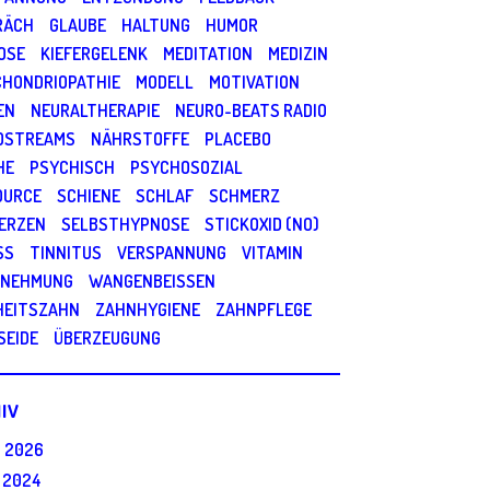
RÄCH
GLAUBE
HALTUNG
HUMOR
OSE
KIEFERGELENK
MEDITATION
MEDIZIN
CHONDRIOPATHIE
MODELL
MOTIVATION
EN
NEURALTHERAPIE
NEURO-BEATS RADIO
OSTREAMS
NÄHRSTOFFE
PLACEBO
HE
PSYCHISCH
PSYCHOSOZIAL
OURCE
SCHIENE
SCHLAF
SCHMERZ
ERZEN
SELBSTHYPNOSE
STICKOXID (NO)
SS
TINNITUS
VERSPANNUNG
VITAMIN
NEHMUNG
WANGENBEISSEN
HEITSZAHN
ZAHNHYGIENE
ZAHNPFLEGE
SEIDE
ÜBERZEUGUNG
IV
I 2026
 2024