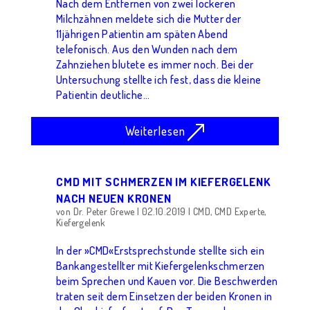
Nach dem Entfernen von zwei lockeren
Milchzähnen meldete sich die Mutter der
11jährigen Patientin am späten Abend
telefonisch. Aus den Wunden nach dem
Zahnziehen blutete es immer noch. Bei der
Untersuchung stellte ich fest, dass die kleine
Patientin deutliche...
Weiterlesen
CMD MIT SCHMERZEN IM KIEFERGELENK
NACH NEUEN KRONEN
von
Dr. Peter Grewe
|
02.10.2019
|
CMD
,
CMD Experte
,
Kiefergelenk
In der »CMD«Erstsprechstunde stellte sich ein
Bankangestellter mit Kiefergelenkschmerzen
beim Sprechen und Kauen vor. Die Beschwerden
traten seit dem Einsetzen der beiden Kronen in