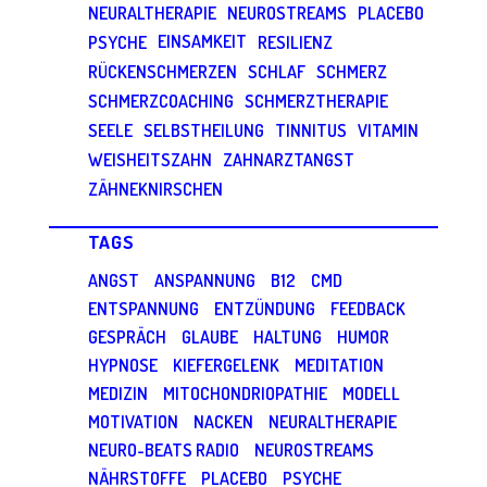
NEURALTHERAPIE
NEUROSTREAMS
PLACEBO
EINSAMKEIT
PSYCHE
RESILIENZ
RÜCKENSCHMERZEN
SCHLAF
SCHMERZ
SCHMERZCOACHING
SCHMERZTHERAPIE
SEELE
SELBSTHEILUNG
TINNITUS
VITAMIN
WEISHEITSZAHN
ZAHNARZTANGST
ZÄHNEKNIRSCHEN
TAGS
ANGST
ANSPANNUNG
B12
CMD
ENTSPANNUNG
ENTZÜNDUNG
FEEDBACK
GESPRÄCH
GLAUBE
HALTUNG
HUMOR
HYPNOSE
KIEFERGELENK
MEDITATION
MEDIZIN
MITOCHONDRIOPATHIE
MODELL
MOTIVATION
NACKEN
NEURALTHERAPIE
NEURO-BEATS RADIO
NEUROSTREAMS
NÄHRSTOFFE
PLACEBO
PSYCHE