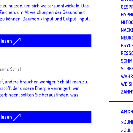
äge zu nutzen, um sich weiterzuentwickeln. Das
GESP
f Zeichen, um Abweichungen der Gesundheit
HYPN
 zu können. Daumen > Input und Output. Input,
MITO
NACK
NEUR
rlesen
PSYC
RESS
SCHM
STRE
reams
,
Schlaf
WAHR
f, andere brauchen weniger. Schläft man zu
WEIS
nstoff, der unsere Energie verringert: wir
ZAHN
erbinden, sollten Sie herausfinden, was
ARCH
rlesen
JUN
JULI