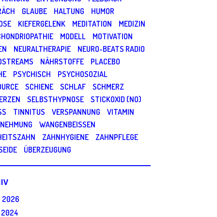
RÄCH
GLAUBE
HALTUNG
HUMOR
OSE
KIEFERGELENK
MEDITATION
MEDIZIN
CHONDRIOPATHIE
MODELL
MOTIVATION
EN
NEURALTHERAPIE
NEURO-BEATS RADIO
OSTREAMS
NÄHRSTOFFE
PLACEBO
HE
PSYCHISCH
PSYCHOSOZIAL
OURCE
SCHIENE
SCHLAF
SCHMERZ
ERZEN
SELBSTHYPNOSE
STICKOXID (NO)
SS
TINNITUS
VERSPANNUNG
VITAMIN
NEHMUNG
WANGENBEISSEN
HEITSZAHN
ZAHNHYGIENE
ZAHNPFLEGE
SEIDE
ÜBERZEUGUNG
IV
I 2026
 2024