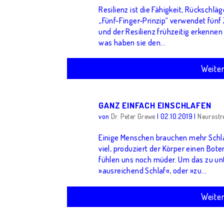
Resilienz ist die Fähigkeit, Rückschl
„Fünf-Finger-Prinzip“ verwendet fün
und der Resilienz frühzeitig erkennen
was haben sie den...
Weite
GANZ EINFACH EINSCHLAFEN
von
Dr. Peter Grewe
|
02.10.2019
|
Neurost
Einige Menschen brauchen mehr Schla
viel, produziert der Körper einen Bote
fühlen uns noch müder. Um das zu unt
»ausreichend Schlaf«, oder »zu...
Weite