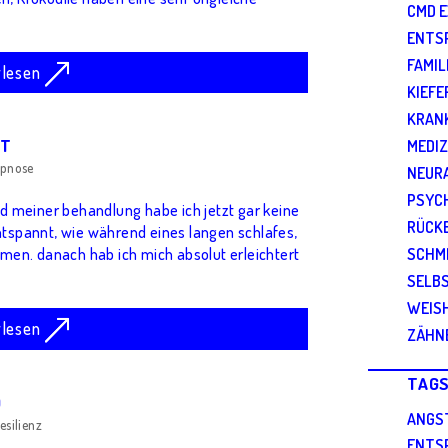
CMD 
ENTS
FAMI
rlesen
KIEFE
KRAN
ST
MEDIZ
pnose
NEUR
PSYC
 meiner behandlung habe ich jetzt gar keine
RÜCK
ntspannt, wie während eines langen schlafes,
SCHM
en. danach hab ich mich absolut erleichtert
SELB
WEIS
rlesen
ZÄHN
TAG
D
ANGS
esilienz
ENTS