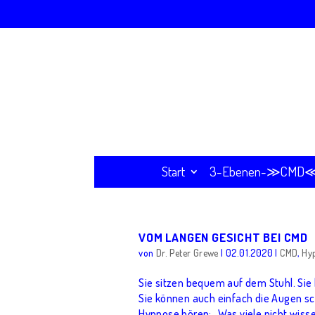
Start
3-Ebenen-≫CMD≪-
VOM LANGEN GESICHT BEI CMD
von
Dr. Peter Grewe
|
02.01.2020
|
CMD
,
Hy
Sie sitzen bequem auf dem Stuhl. Sie
Sie können auch einfach die Augen sc
Hypnose hören: „Was viele nicht wisse