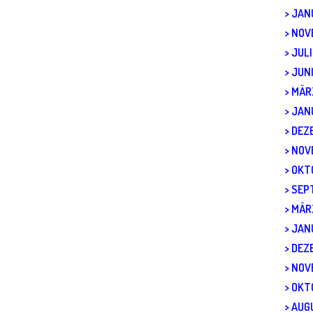
JAN
NOV
JULI
JUN
MÄR
JAN
DEZ
NOV
OKT
SEP
MÄR
JAN
DEZ
NOV
OKT
AUG