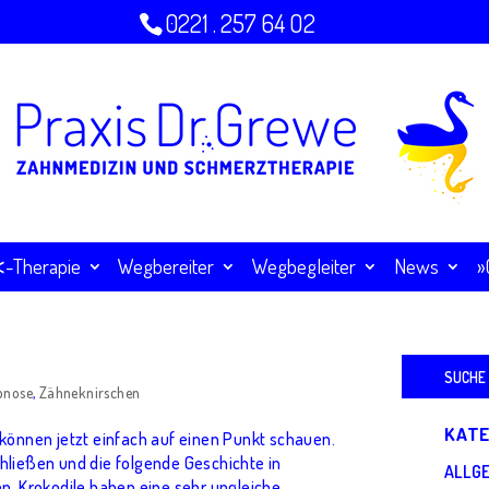
0221 . 257 64 O2
Therapie
Wegbereiter
Wegbegleiter
News
»
Suchen
nach:
pnose
,
Zähneknirschen
KATE
 können jetzt einfach auf einen Punkt schauen.
hließen und die folgende Geschichte in
ALLG
n, Krokodile haben eine sehr ungleiche