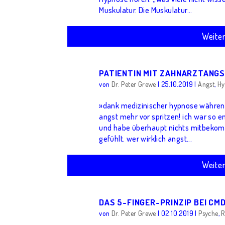
Muskulatur. Die Muskulatur...
Weite
PATIENTIN MIT ZAHNARZTANG
von
Dr. Peter Grewe
|
25.10.2019
|
Angst
,
Hy
»dank medizinischer hypnose während
angst mehr vor spritzen! ich war so e
und habe überhaupt nichts mitbekomm
gefühlt. wer wirklich angst...
Weite
DAS 5-FINGER-PRINZIP BEI CM
von
Dr. Peter Grewe
|
02.10.2019
|
Psyche
,
R