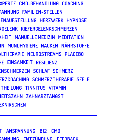
EXPERTE
CMD-BEHANDLUNG
COACHING
PANNUNG
FAMILIEN-STELLEN
LIENAUFSTELLUNG
HERZWERK
HYPNOSE
RGELENK
KIEFERGELENKSCHMERZEN
KHEIT
MANUELLE MEDIZIN
MEDITATION
IN
MUNDHYGIENE
NACKEN
NÄHRSTOFFE
ALTHERAPIE
NEUROSTREAMS
PLACEBO
EINSAMKEIT
HE
RESILIENZ
ENSCHMERZEN
SCHLAF
SCHMERZ
ERZCOACHING
SCHMERZTHERAPIE
SEELE
STHEILUNG
TINNITUS
VITAMIN
HEITSZAHN
ZAHNARZTANGST
EKNIRSCHEN
S
T
ANSPANNUNG
B12
CMD
PANNUNG
ENTZÜNDUNG
FEEDBACK