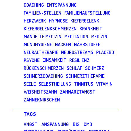
COACHING
ENTSPANNUNG
FAMILIEN-STELLEN
FAMILIENAUFSTELLUNG
HERZWERK
HYPNOSE
KIEFERGELENK
KIEFERGELENKSCHMERZEN
KRANKHEIT
MANUELLE MEDIZIN
MEDITATION
MEDIZIN
MUNDHYGIENE
NACKEN
NÄHRSTOFFE
NEURALTHERAPIE
NEUROSTREAMS
PLACEBO
EINSAMKEIT
PSYCHE
RESILIENZ
RÜCKENSCHMERZEN
SCHLAF
SCHMERZ
SCHMERZCOACHING
SCHMERZTHERAPIE
SEELE
SELBSTHEILUNG
TINNITUS
VITAMIN
WEISHEITSZAHN
ZAHNARZTANGST
ZÄHNEKNIRSCHEN
TAGS
ANGST
ANSPANNUNG
B12
CMD