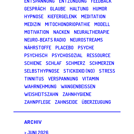
ENTSPANNUNG
ENTZÜNDUNG
FEEDBACK
GESPRÄCH
GLAUBE
HALTUNG
HUMOR
HYPNOSE
KIEFERGELENK
MEDITATION
MEDIZIN
MITOCHONDRIOPATHIE
MODELL
MOTIVATION
NACKEN
NEURALTHERAPIE
NEURO-BEATS RADIO
NEUROSTREAMS
NÄHRSTOFFE
PLACEBO
PSYCHE
PSYCHISCH
PSYCHOSOZIAL
RESSOURCE
SCHIENE
SCHLAF
SCHMERZ
SCHMERZEN
SELBSTHYPNOSE
STICKOXID (NO)
STRESS
TINNITUS
VERSPANNUNG
VITAMIN
WAHRNEHMUNG
WANGENBEISSEN
WEISHEITSZAHN
ZAHNHYGIENE
ZAHNPFLEGE
ZAHNSEIDE
ÜBERZEUGUNG
ARCHIV
JUNI 2026