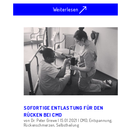
Weiterlesen
SOFORTIGE ENTLASTUNG FÜR DEN
RÜCKEN BEI CMD
von
Dr. Peter Grewe
|
15.01.2021
|
CMD
,
Entspannung
,
Rückenschmerzen
,
Selbstheilung