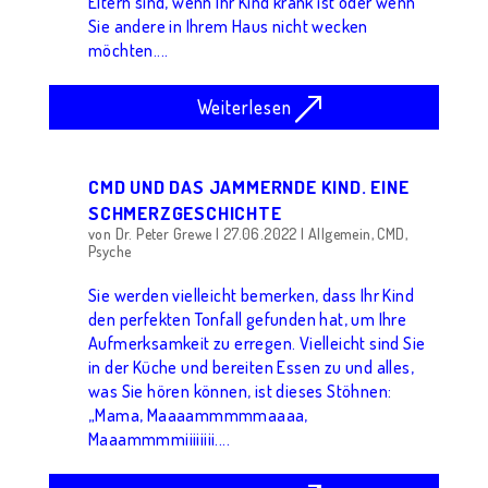
Eltern sind, wenn Ihr Kind krank ist oder wenn
Sie andere in Ihrem Haus nicht wecken
möchten....
Weiterlesen
CMD UND DAS JAMMERNDE KIND. EINE
SCHMERZGESCHICHTE⁠
von
Dr. Peter Grewe
|
27.06.2022
|
Allgemein
,
CMD
,
Psyche
Sie werden vielleicht bemerken, dass Ihr Kind
den perfekten Tonfall gefunden hat, um Ihre
Aufmerksamkeit zu erregen. Vielleicht sind Sie
in der Küche und bereiten Essen zu und alles,
was Sie hören können, ist dieses Stöhnen:
„Mama, Maaaammmmmaaaa,
Maaammmmiiiiiiii....